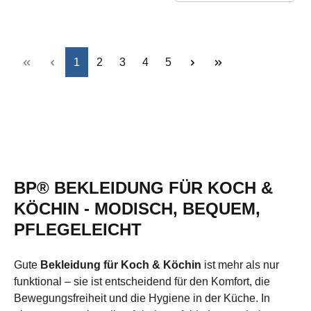
Seite
Seite
Seite
Seite
Seite
1
2
3
4
5
BP® BEKLEIDUNG FÜR KOCH &
KÖCHIN - MODISCH, BEQUEM,
PFLEGELEICHT
Gute
Bekleidung für Koch & Köchin
ist mehr als nur
funktional – sie ist entscheidend für den Komfort, die
Bewegungsfreiheit und die Hygiene in der Küche. In