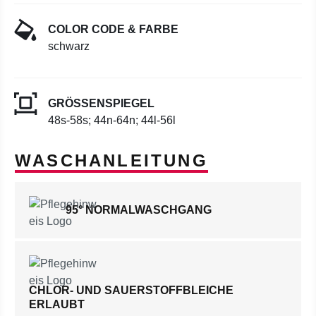
COLOR CODE & FARBE
schwarz
GRÖSSENSPIEGEL
48s-58s; 44n-64n; 44l-56l
WASCHANLEITUNG
95° NORMALWASCHGANG
CHLOR- UND SAUERSTOFFBLEICHE
ERLAUBT