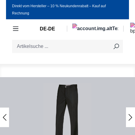
Direkt vom Hersteller ‒ 10 % Neukundenrabatt ‒ Kauf auf
Zum Hauptinhalt springen
Rechnung
DE-DE
Bildergalerie überspringen