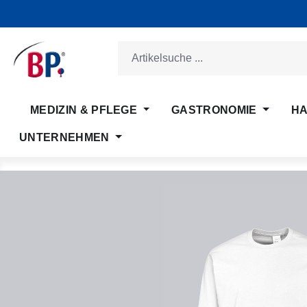
m Hauptinhalt springen
Zur Suche springen
Zur Hauptnavigation springen
MEDIZIN & PFLEGE
GASTRONOMIE
HA
UNTERNEHMEN
Bildergalerie überspringen