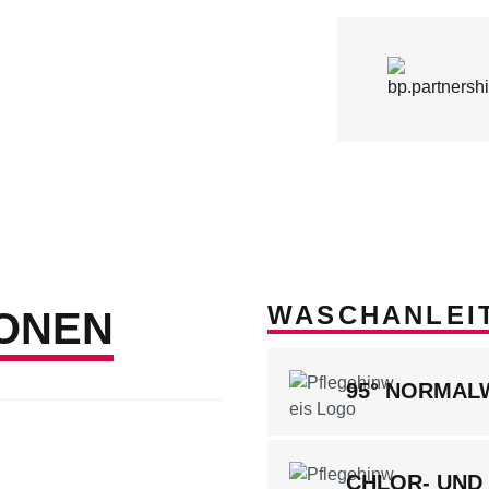
WASCHANLEI
ONEN
95° NORMA
CHLOR- UND