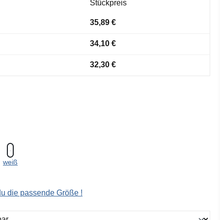
Stückpreis
35,89 €
34,10 €
32,30 €
weiß
 du die passende Größe !
ählen