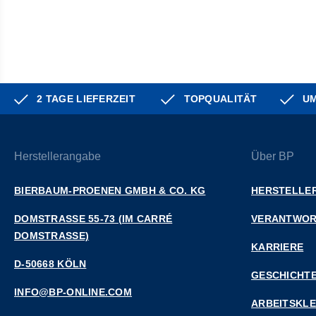
2 TAGE LIEFERZEIT
TOPQUALITÄT
UM
Herstellerangabe
Über BP
BIERBAUM-PROENEN GMBH & CO. KG
HERSTELLER
DOMSTRASSE 55-73 (IM CARRÉ D
VERANTWO
OMSTRASSE)
KARRIERE
D-50668 KÖLN
GESCHICHT
INFO@BP-ONLINE.COM
ARBEITSKL