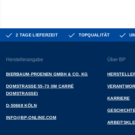
2 TAGE LIEFERZEIT
TOPQUALITÄT
UM
Herstellerangabe
Über BP
BIERBAUM-PROENEN GMBH & CO. KG
HERSTELLER
DOMSTRASSE 55-73 (IM CARRÉ D
VERANTWO
OMSTRASSE)
KARRIERE
D-50668 KÖLN
GESCHICHT
INFO@BP-ONLINE.COM
ARBEITSKL