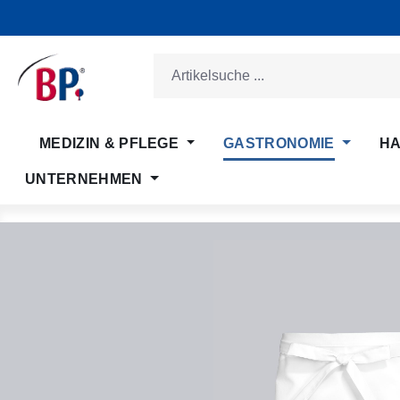
m Hauptinhalt springen
Zur Suche springen
Zur Hauptnavigation springen
MEDIZIN & PFLEGE
GASTRONOMIE
HA
UNTERNEHMEN
Bildergalerie überspringen