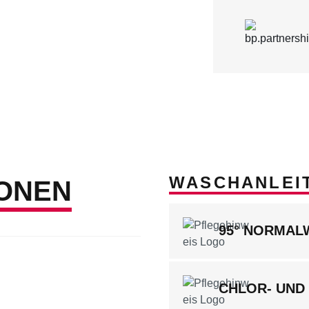
WASCHANLEI
ONEN
95° NORMA
CHLOR- UND