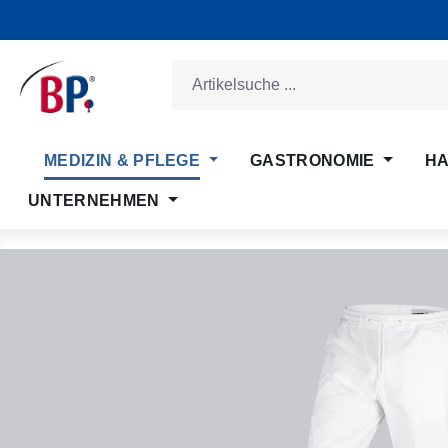
m Hauptinhalt springen
Zur Suche springen
Zur Hauptnavigation springen
MEDIZIN & PFLEGE
GASTRONOMIE
HA
UNTERNEHMEN
Bildergalerie überspringen