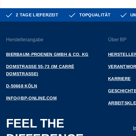
2 TAGE LIEFERZEIT
TOPQUALITÄT
UM
Herstellerangabe
Über BP
BIERBAUM-PROENEN GMBH & CO. KG
HERSTELLER
DOMSTRASSE 55-73 (IM CARRÉ D
VERANTWO
OMSTRASSE)
KARRIERE
D-50668 KÖLN
GESCHICHT
INFO@BP-ONLINE.COM
ARBEITSKL
FEEL THE
I