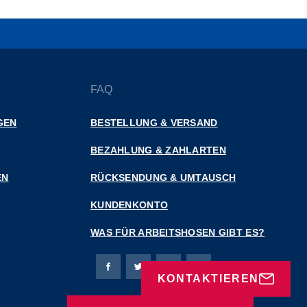
FAQ
GEN
BESTELLUNG & VERSAND
BEZAHLUNG & ZAHLARTEN
EN
RÜCKSENDUNG & UMTAUSCH
KUNDENKONTO
WAS FÜR ARBEITSHOSEN GIBT ES?
Bierbaum-Proenen Facebook-Seite
Bierbaum-Proenen Twitter Seite
Bierbaum-Proenen LinkedIn 
Bierbaum-Proenen Ins
KONTAKTIEREN