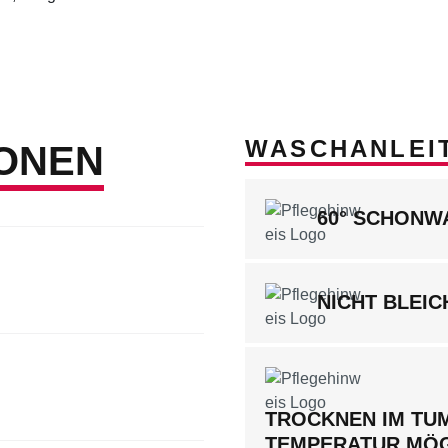
WASCHANLEI
ONEN
60° SCHON
NICHT BLEIC
TROCKNEN IM TUM
TEMPERATUR MÖ