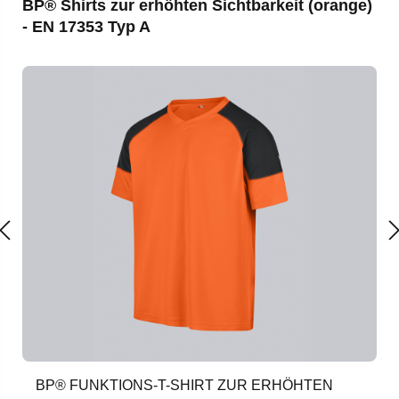
Produktgalerie überspringen
BP® Shirts zur erhöhten Sichtbarkeit (orange)
- EN 17353 Typ A
BP® FUNKTIONS-T-SHIRT ZUR ERHÖHTEN