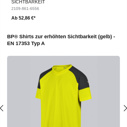
SICHTBARKEIT
2109-861-6556
Ab
52,86 €*
Produktgalerie überspringen
BP® Shirts zur erhöhten Sichtbarkeit (gelb) -
EN 17353 Typ A