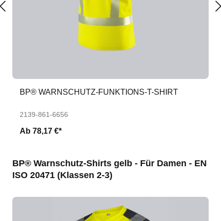
BP® WARNSCHUTZ-FUNKTIONS-T-SHIRT
2139-861-6656
Ab
78,17 €*
Produktgalerie überspringen
BP® Warnschutz-Shirts gelb - Für Damen - EN
ISO 20471 (Klassen 2-3)