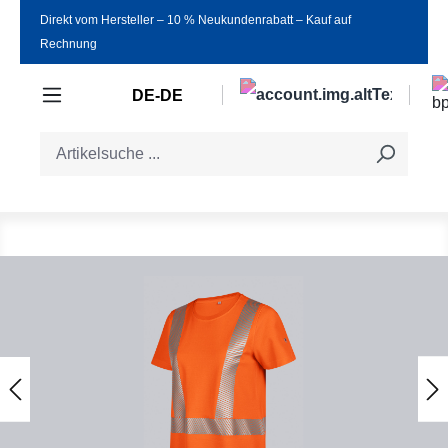
Direkt vom Hersteller ‒ 10 % Neukundenrabatt ‒ Kauf auf
Zum Hauptinhalt springen
Rechnung
DE-DE
Bildergalerie überspringen