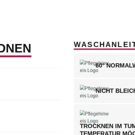
WASCHANLEI
ONEN
60° NORMA
NICHT BLEIC
TROCKNEN IM TUM
TEMPERATUR MÖ