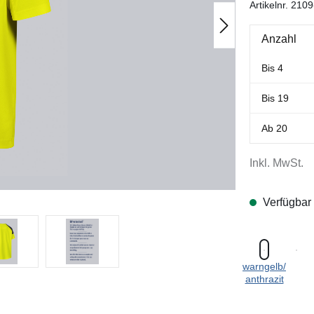
Artikelnr.
2109
Anzahl
Bis
4
Bis
19
Ab
20
Inkl. MwSt.
Verfügbar
warngelb/
anthrazit