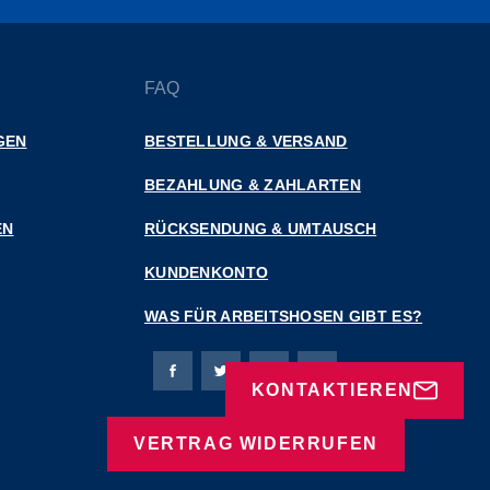
FAQ
GEN
BESTELLUNG & VERSAND
BEZAHLUNG & ZAHLARTEN
EN
RÜCKSENDUNG & UMTAUSCH
KUNDENKONTO
WAS FÜR ARBEITSHOSEN GIBT ES?
Bierbaum-Proenen Facebook-Seite
Bierbaum-Proenen Twitter Seite
Bierbaum-Proenen LinkedIn 
Bierbaum-Proenen Ins
KONTAKTIEREN
VERTRAG WIDERRUFEN