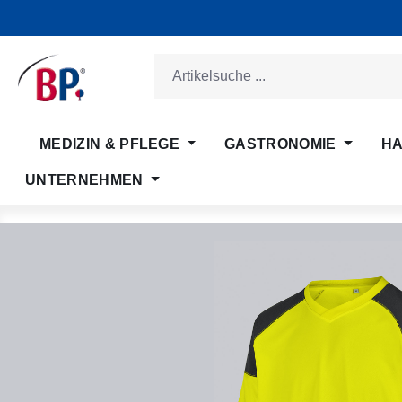
m Hauptinhalt springen
Zur Suche springen
Zur Hauptnavigation springen
MEDIZIN & PFLEGE
GASTRONOMIE
HA
UNTERNEHMEN
Bildergalerie überspringen