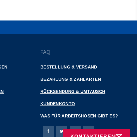
FAQ
GEN
BESTELLUNG & VERSAND
BEZAHLUNG & ZAHLARTEN
EN
RÜCKSENDUNG & UMTAUSCH
KUNDENKONTO
WAS FÜR ARBEITSHOSEN GIBT ES?
Bierbaum-Proenen Facebook-Seite
Bierbaum-Proenen Twitter Seite
Bierbaum-Proenen LinkedIn 
Bierbaum-Proenen Ins
KONTAKTIEREN