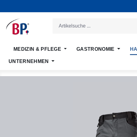
m Hauptinhalt springen
Zur Suche springen
Zur Hauptnavigation springen
MEDIZIN & PFLEGE
GASTRONOMIE
HA
UNTERNEHMEN
Bildergalerie überspringen