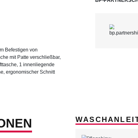
BP-PARTNERSCH
um Befestigen von
he mit Patte verschließbar,
fttasche, 1 innenliegende
he, ergonomischer Schnitt
WASCHANLEI
ONEN