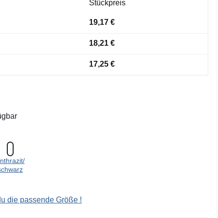
Stückpreis
19,17 €
18,21 €
17,25 €
ügbar
nthrazit/
schwarz
 du die passende Größe !
ählen