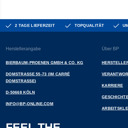
2 TAGE LIEFERZEIT
TOPQUALITÄT
UM
Herstellerangabe
Über BP
BIERBAUM-PROENEN GMBH & CO. KG
HERSTELLER
DOMSTRASSE 55-73 (IM CARRÉ D
VERANTWO
OMSTRASSE)
KARRIERE
D-50668 KÖLN
GESCHICHT
INFO@BP-ONLINE.COM
ARBEITSKL
FEEL THE