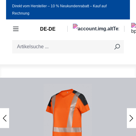
Direkt vom Hersteller ‒ 10 % Neukundenrabatt ‒ Kauf auf
Zum Hauptinhalt springen
Rechnung
DE-DE
Bildergalerie überspringen