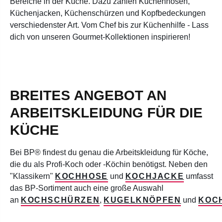
Bereiche in der Küche. Dazu zählen Küchenhosen,
Küchenjacken, Küchenschürzen und Kopfbedeckungen
verschiedenster Art. Vom Chef bis zur Küchenhilfe - Lass
dich von unseren Gourmet-Kollektionen inspirieren!
BREITES ANGEBOT AN
ARBEITSKLEIDUNG FÜR DIE
KÜCHE
Bei BP® findest du genau die Arbeitskleidung für Köche,
die du als Profi-Koch oder -Köchin benötigst. Neben den
"Klassikern"
KOCHHOSE
und
KOCHJACKE
umfasst
das BP-Sortiment auch eine große Auswahl
an
KOCHSCHÜRZEN
,
KUGELKNÖPFEN
und
KOC