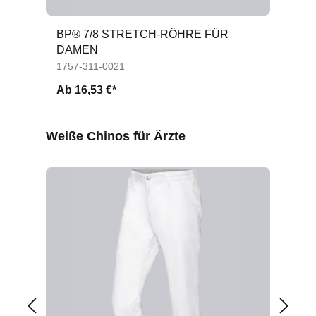
BP® 7/8 STRETCH-RÖHRE FÜR
BP
DAMEN
1757-311-0021
17
Ab
16,53 €*
A
Produktgalerie überspringen
Weiße Chinos für Ärzte