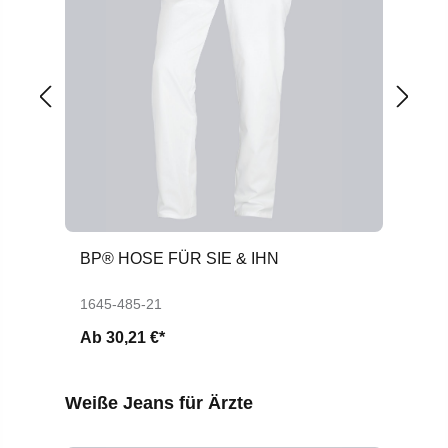
BP® HOSE FÜR SIE & IHN
BP
B
1645-485-21
16
Ab
30,21 €*
A
Produktgalerie überspringen
Weiße Jeans für Ärzte