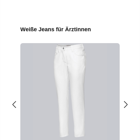
Produktgalerie überspringen
Weiße Jeans für Ärztinnen