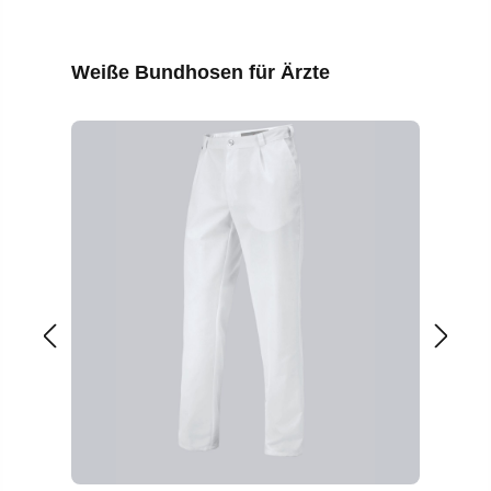
Produktgalerie überspringen
Weiße Bundhosen für Ärzte