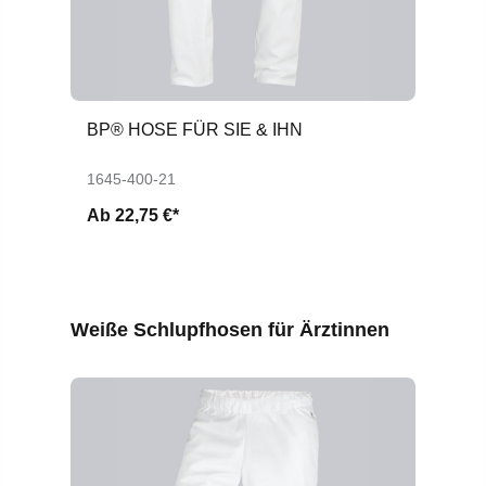
BP® HOSE FÜR SIE & IHN
BP
B
1645-400-21
16
Ab
22,75 €*
A
Produktgalerie überspringen
Weiße Schlupfhosen für Ärztinnen