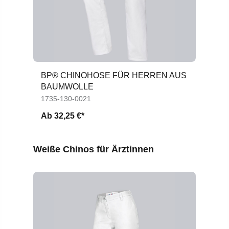
BP® CHINOHOSE FÜR HERREN AUS
B
BAUMWOLLE
H
1735-130-0021
17
Ab
32,25 €*
A
Produktgalerie überspringen
Weiße Chinos für Ärztinnen