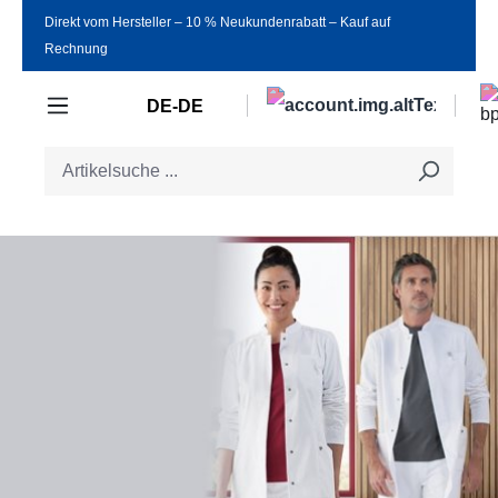
Direkt vom Hersteller ‒ 10 % Neukundenrabatt ‒ Kauf auf
Zum Hauptinhalt springen
Rechnung
DE-DE