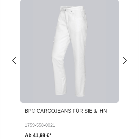
BP® CARGOJEANS FÜR SIE & IHN
BP
1759-558-0021
17
Ab
41,98 €*
A