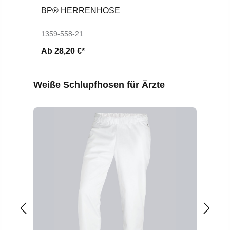
BP® HERRENHOSE
B
B
1359-558-21
13
Ab
28,20 €*
A
Produktgalerie überspringen
Weiße Schlupfhosen für Ärzte