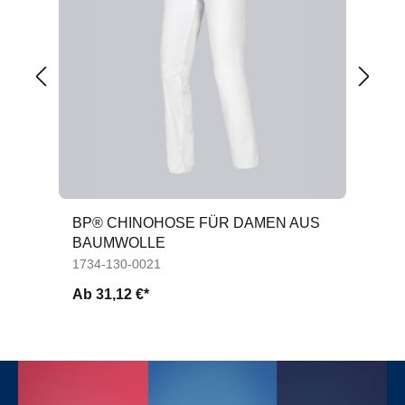
BP® CHINOHOSE FÜR DAMEN AUS
B
BAUMWOLLE
D
1734-130-0021
17
Ab
31,12 €*
A