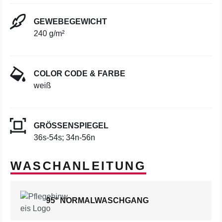
GEWEBEGEWICHT
240 g/m²
COLOR CODE & FARBE
weiß
GRÖSSENSPIEGEL
36s-54s; 34n-56n
WASCHANLEITUNG
95° NORMALWASCHGANG