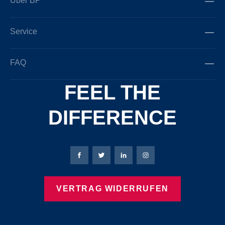
Über BP
Service
FAQ
FEEL THE
DIFFERENCE
Bierbaum-Proenen Facebook-Seite
Bierbaum-Proenen Twitter Seite
Bierbaum-Proenen LinkedIn 
Bierbaum-Proenen Ins
VERTRAG WIDERRUFEN