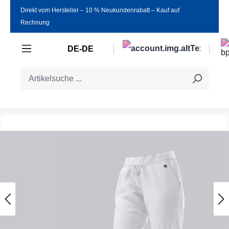
Direkt vom Hersteller ‒ 10 % Neukundenrabatt ‒ Kauf auf
Zum Hauptinhalt springen
Rechnung
DE-DE
Bildergalerie überspringen