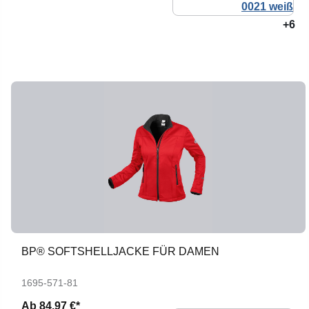
+6
BP® SOFTSHELLJACKE FÜR DAMEN
1695-571-81
Ab
84,97 €*