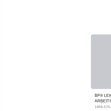
BP® LEI
ARBEIT
KNIEPO
1968-570