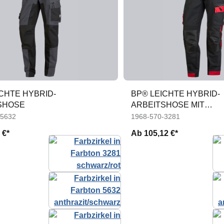
CHTE HYBRID-
BP® LEICHTE HYBRID-
SHOSE
ARBEITSHOSE MIT
KNIEPOLSTERTASCHE
-5632
1968-570-3281
 €*
Ab
105,12 €*