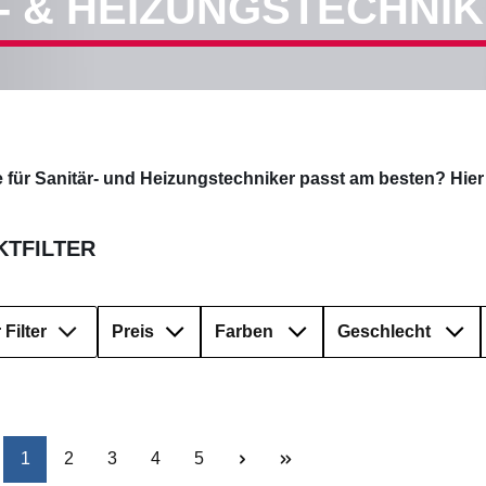
- & HEIZUNGSTECHNI
für Sanitär- und Heizungstechniker passt am besten? Hie
TFILTER
Filter
Preis
Farben
Geschlecht
Seite
Seite
Seite
Seite
Seite
1
2
3
4
5