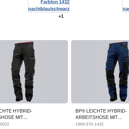
+1
CHTE HYBRID-
BP® LEICHTE HYBRID-
SHOSE MIT
ARBEITSHOSE MIT
LSTERTASCHEN
KNIEPOLSTERTASCHE
-0032
1968-570-1432