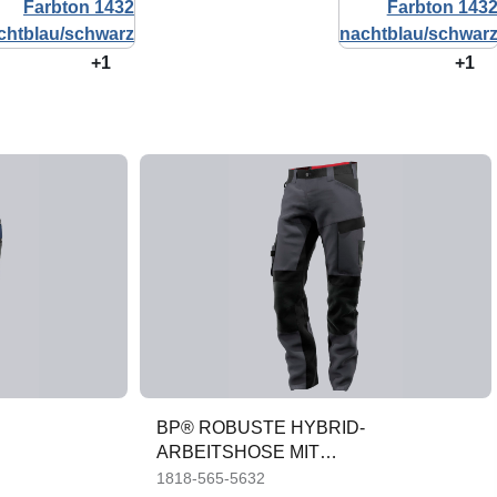
+1
+1
BP® ROBUSTE HYBRID-
ARBEITSHOSE MIT
N
KNIEPOLSTERTASCHEN
1818-565-5632