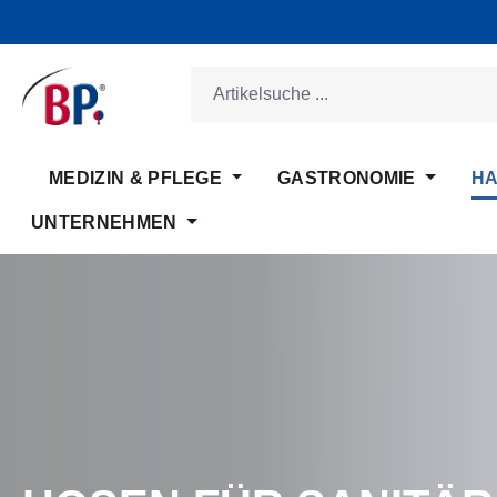
m Hauptinhalt springen
Zur Suche springen
Zur Hauptnavigation springen
MEDIZIN & PFLEGE
GASTRONOMIE
HA
UNTERNEHMEN