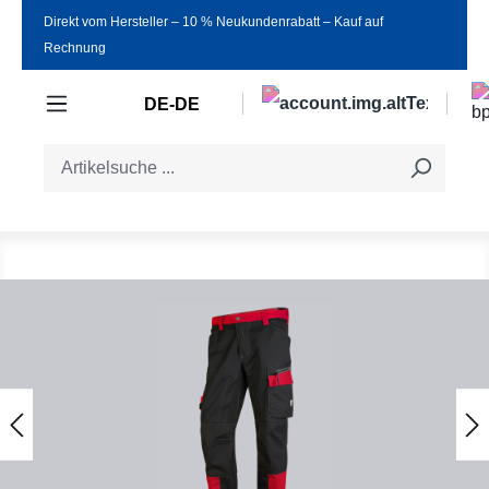
Direkt vom Hersteller ‒ 10 % Neukundenrabatt ‒ Kauf auf
Zum Hauptinhalt springen
Rechnung
DE-DE
Bildergalerie überspringen