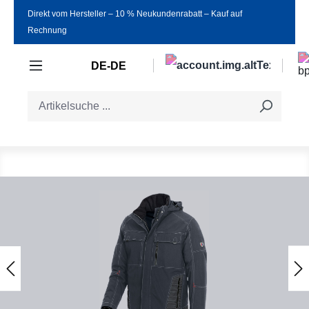
Direkt vom Hersteller ‒ 10 % Neukundenrabatt ‒ Kauf auf
Zum Hauptinhalt springen
Rechnung
DE-DE
Bildergalerie überspringen