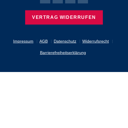
Bierbaum-Proenen Facebook-Seite
Bierbaum-Proenen Twitter Seite
Bierbaum-Proenen LinkedIn 
Bierbaum-Proenen Ins
VERTRAG WIDERRUFEN
Impressum
AGB
Datenschutz
Widerrufsrecht
Barrierefreiheitserklärung