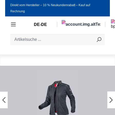
Direkt vom Hersteller ‒ 10 % Neukundenrabatt ‒ Kauf auf
Zum Hauptinhalt springen
Rechnung
DE-DE
Bildergalerie überspringen