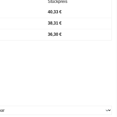
Stückpreis
40,33 €
38,31 €
36,30 €
ählen