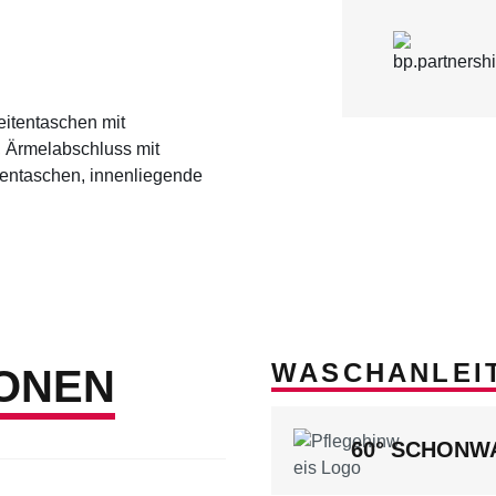
eitentaschen mit
, Ärmelabschluss mit
nentaschen, innenliegende
WASCHANLEI
ONEN
60° SCHON