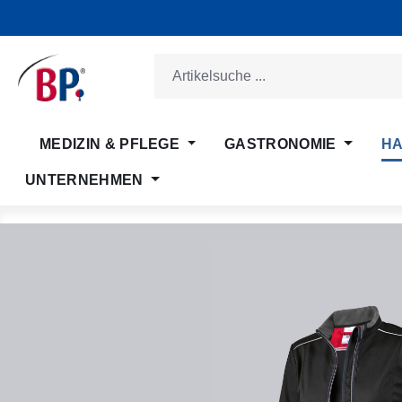
m Hauptinhalt springen
Zur Suche springen
Zur Hauptnavigation springen
MEDIZIN & PFLEGE
GASTRONOMIE
HA
UNTERNEHMEN
Bildergalerie überspringen