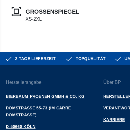
GRÖSSENSPIEGEL
XS-2XL
2 TAGE LIEFERZEIT
TOPQUALITÄT
UM
Herstellerangabe
Über BP
BIERBAUM-PROENEN GMBH & CO. KG
HERSTELLER
DOMSTRASSE 55-73 (IM CARRÉ D
VERANTWO
OMSTRASSE)
KARRIERE
D-50668 KÖLN