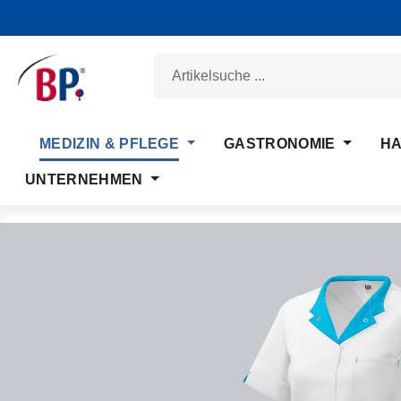
m Hauptinhalt springen
Zur Suche springen
Zur Hauptnavigation springen
MEDIZIN & PFLEGE
GASTRONOMIE
HA
UNTERNEHMEN
Bildergalerie überspringen