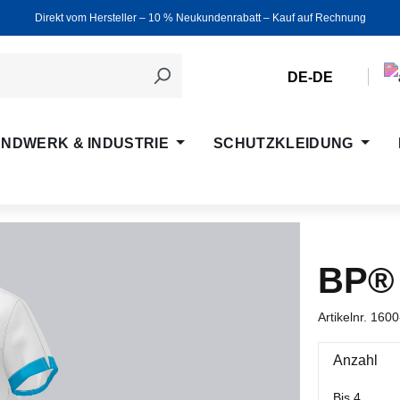
Direkt vom Hersteller ‒ 10 % Neukundenrabatt ‒ Kauf auf Rechnung
DE-DE
NDWERK & INDUSTRIE
SCHUTZKLEIDUNG
BP®
Artikelnr.
1600
Anzahl
Bis
4