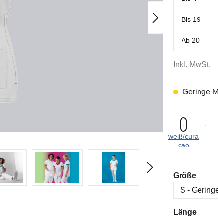
Bis
19
Ab
20
Inkl. MwSt.
Geringe M
weiß/cura
cao
ausw
Größe
ausw
Länge