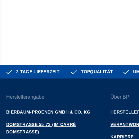
2 TAGE LIEFERZEIT
TOPQUALITÄT
UM
Herstellerangabe
Über BP
BIERBAUM-PROENEN GMBH & CO. KG
HERSTELLER
DOMSTRASSE 55-73 (IM CARRÉ D
VERANTWO
OMSTRASSE)
KARRIERE