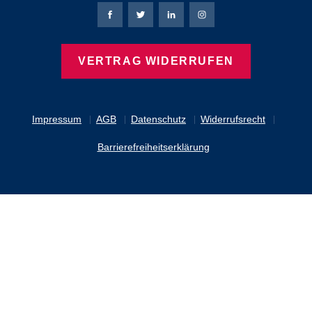
Bierbaum-Proenen Facebook-Seite
Bierbaum-Proenen Twitter Seite
Bierbaum-Proenen LinkedIn 
Bierbaum-Proenen Ins
VERTRAG WIDERRUFEN
Impressum
AGB
Datenschutz
Widerrufsrecht
Barrierefreiheitserklärung