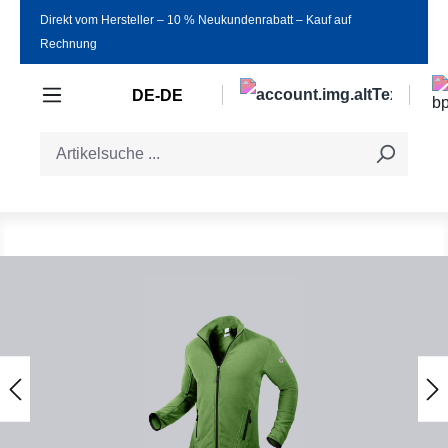
Direkt vom Hersteller ‒ 10 % Neukundenrabatt ‒ Kauf auf
Zum Hauptinhalt springen
Rechnung
DE-DE
Bildergalerie überspringen