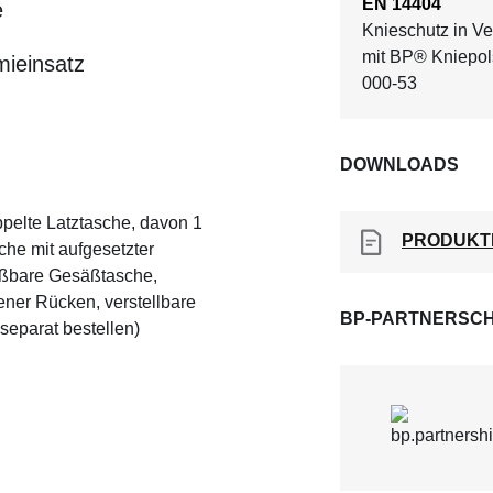
EN 14404
e
Knieschutz in V
mit BP® Kniepol
mieinsatz
000-53
DOWNLOADS
ppelte Latztasche, davon 1
PRODUKT
che mit aufgesetzter
ießbare Gesäßtasche,
ener Rücken, verstellbare
BP-PARTNERSCH
separat bestellen)