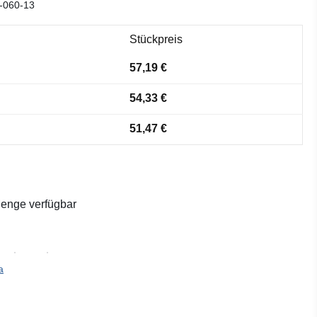
-060-13
Stückpreis
57,19 €
54,33 €
51,47 €
enge verfügbar
a