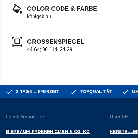
COLOR CODE & FARBE
königsblau
GRÖSSENSPIEGEL
44-64; 90-114; 24-29
2 TAGE LIEFERZEIT
TOPQUALITÄT
UM
Herstellerangabe
Über BP
BIERBAUM-PROENEN GMBH & CO. KG
HERSTELLER