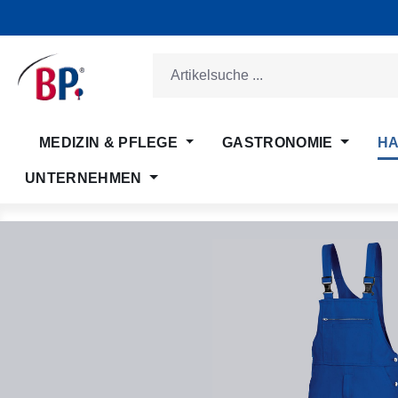
m Hauptinhalt springen
Zur Suche springen
Zur Hauptnavigation springen
MEDIZIN & PFLEGE
GASTRONOMIE
HA
UNTERNEHMEN
Bildergalerie überspringen