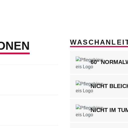
WASCHANLEI
ONEN
60° NORMA
NICHT BLEIC
NICHT IM T