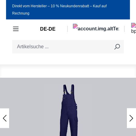
Direkt vom Hersteller ‒ 10 % Neukundenrabatt ‒ Kauf auf
Zum Hauptinhalt springen
Rechnung
DE-DE
Bildergalerie überspringen