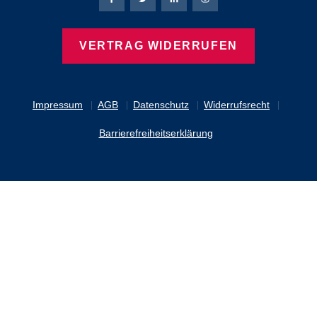
Bierbaum-Proenen Facebook-Seite
Bierbaum-Proenen Twitter Seite
Bierbaum-Proenen LinkedIn 
Bierbaum-Proenen Ins
VERTRAG WIDERRUFEN
Impressum
AGB
Datenschutz
Widerrufsrecht
Barrierefreiheitserklärung