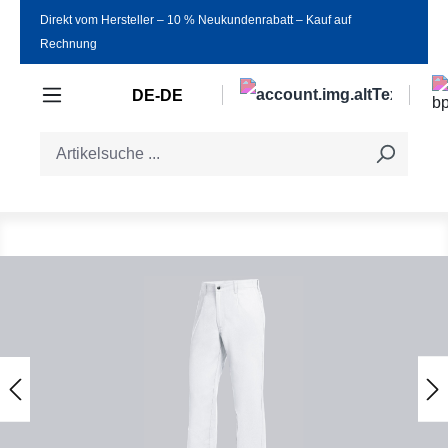
Direkt vom Hersteller ‒ 10 % Neukundenrabatt ‒ Kauf auf
Zum Hauptinhalt springen
Rechnung
DE-DE
Bildergalerie überspringen