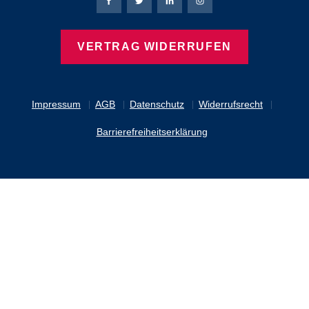
Bierbaum-Proenen Facebook-Seite
Bierbaum-Proenen Twitter Seite
Bierbaum-Proenen LinkedIn 
Bierbaum-Proenen Ins
VERTRAG WIDERRUFEN
Impressum
AGB
Datenschutz
Widerrufsrecht
Barrierefreiheitserklärung