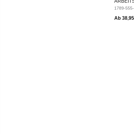
ARBEIT
KNIEPO
1789-555
Ab
38,95