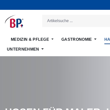
m Hauptinhalt springen
Zur Suche springen
Zur Hauptnavigation springen
MEDIZIN & PFLEGE
GASTRONOMIE
HA
UNTERNEHMEN