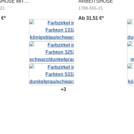
SHOSE MIT
ARBEITSHOSE
LSTERTASCHEN
-21
1788-555-21
 €*
Ab
31,51 €*
+3