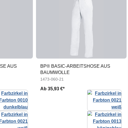
SE AUS
BP® BASIC-ARBEITSHOSE AUS
BAUMWOLLE
N
1473-060-21
Ab
35,93 €*