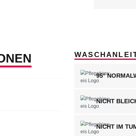
WASCHANLEI
ONEN
95° NORMA
NICHT BLEIC
NICHT IM T