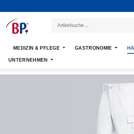
m Hauptinhalt springen
Zur Suche springen
Zur Hauptnavigation springen
MEDIZIN & PFLEGE
GASTRONOMIE
HA
UNTERNEHMEN
Bildergalerie überspringen