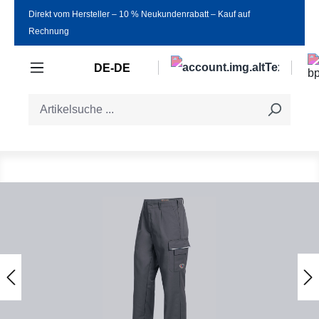
Direkt vom Hersteller ‒ 10 % Neukundenrabatt ‒ Kauf auf
Zum Hauptinhalt springen
Rechnung
DE-DE
Bildergalerie überspringen