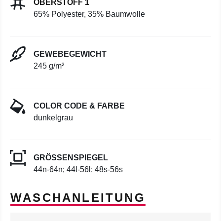
OBERSTOFF 1
65% Polyester, 35% Baumwolle
GEWEBEGEWICHT
245 g/m²
COLOR CODE & FARBE
dunkelgrau
GRÖSSENSPIEGEL
44n-64n; 44l-56l; 48s-56s
WASCHANLEITUNG