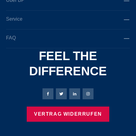
Über BP
Service
FAQ
FEEL THE
DIFFERENCE
Bierbaum-Proenen Facebook-Seite
Bierbaum-Proenen Twitter Seite
Bierbaum-Proenen LinkedIn 
Bierbaum-Proenen Ins
VERTRAG WIDERRUFEN