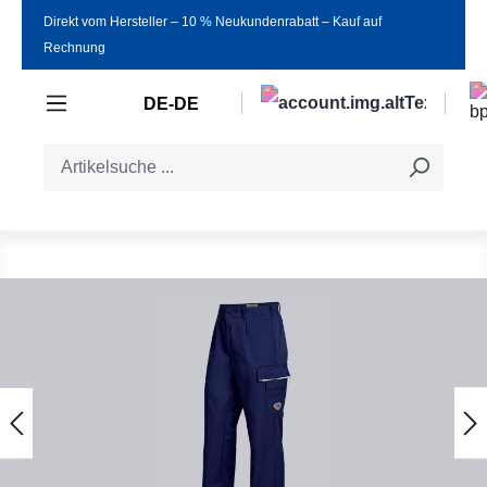
Direkt vom Hersteller ‒ 10 % Neukundenrabatt ‒ Kauf auf
Zum Hauptinhalt springen
Rechnung
DE-DE
Bildergalerie überspringen