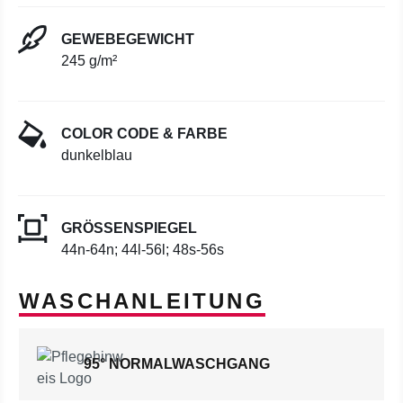
GEWEBEGEWICHT
245 g/m²
COLOR CODE & FARBE
dunkelblau
GRÖSSENSPIEGEL
44n-64n; 44l-56l; 48s-56s
WASCHANLEITUNG
95° NORMALWASCHGANG