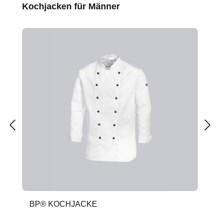
Produktgalerie überspringen
Kochjacken für Männer
BP® KOCHJACKE