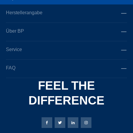
Herstellerangabe
Über BP
Service
FAQ
FEEL THE
DIFFERENCE
Bierbaum-Proenen Facebook-Seite
Bierbaum-Proenen Twitter Seite
Bierbaum-Proenen LinkedIn 
Bierbaum-Proenen Ins