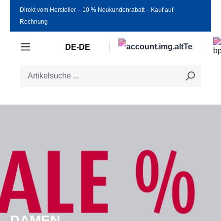
Direkt vom Hersteller ‒ 10 % Neukundenrabatt ‒ Kauf auf
Zum Hauptinhalt springen
Rechnung
DE-DE
DAMEN