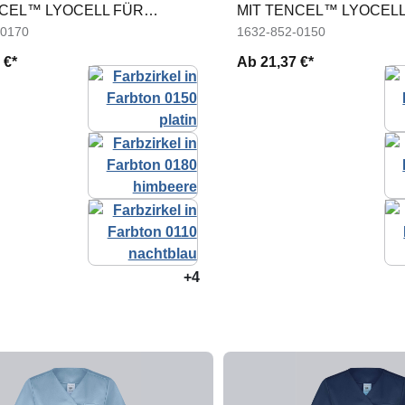
NCEL™ LYOCELL FÜR
MIT TENCEL™ LYOCELL
DAMEN
-0170
1632-852-0150
 €*
Ab
21,37 €*
+4