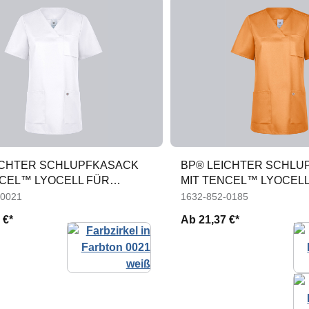
ICHTER SCHLUPFKASACK
BP® LEICHTER SCHLU
NCEL™ LYOCELL FÜR
MIT TENCEL™ LYOCELL
DAMEN
-0021
1632-852-0185
 €*
Ab
21,37 €*