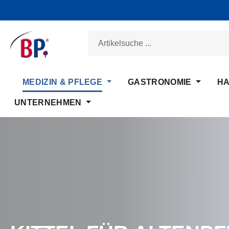
m Hauptinhalt springen
Zur Suche springen
Zur Hauptnavigation springen
MEDIZIN & PFLEGE
GASTRONOMIE
HA
UNTERNEHMEN