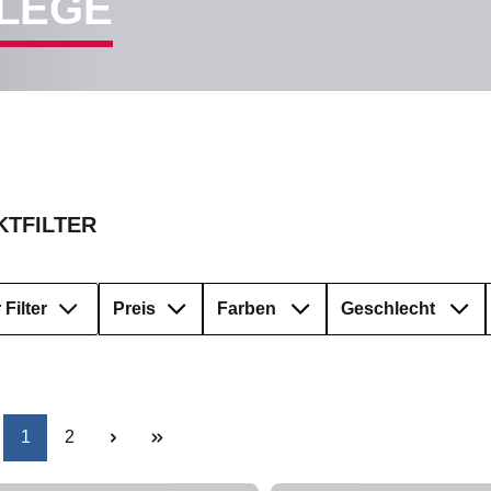
FLEGE
TFILTER
Filter
Preis
Farben
Geschlecht
Seite
Seite
1
2