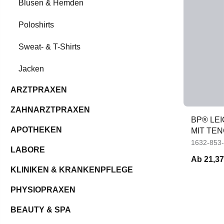
Blusen & Hemden
Poloshirts
Sweat- & T-Shirts
Jacken
ARZTPRAXEN
ZAHNARZTPRAXEN
BP® LE
APOTHEKEN
MIT TE
DAMEN
1632-853
LABORE
Ab
21,37
KLINIKEN & KRANKENPFLEGE
PHYSIOPRAXEN
BEAUTY & SPA