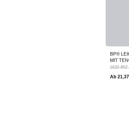
BP® LE
MIT TE
DAMEN
1632-852
Ab
21,37