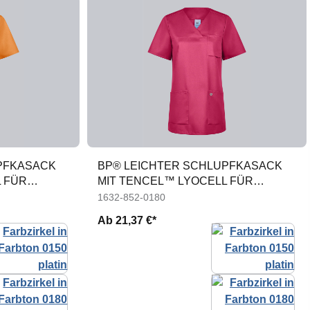
PFKASACK
BP® LEICHTER SCHLUPFKASACK
 FÜR
MIT TENCEL™ LYOCELL FÜR
DAMEN
1632-852-0180
Ab
21,37 €*