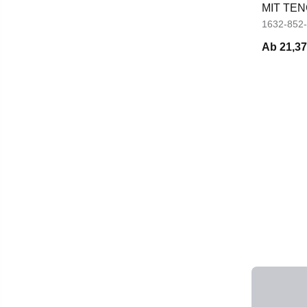
MIT TE
DAMEN
1632-852
Ab
21,37