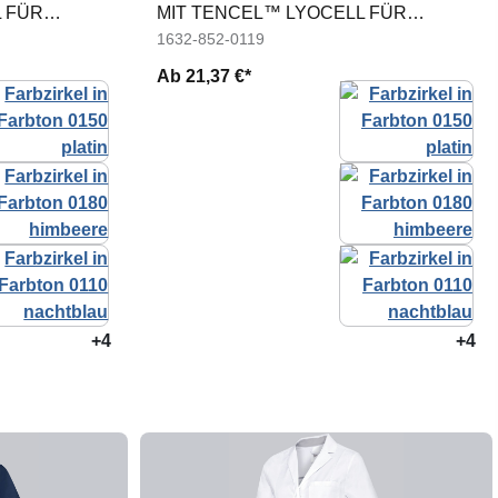
 FÜR
MIT TENCEL™ LYOCELL FÜR
DAMEN
1632-852-0119
Ab
21,37 €*
+4
+4