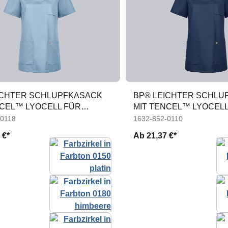
ICHTER SCHLUPFKASACK
BP® LEICHTER SCHLU
NCEL™ LYOCELL FÜR
MIT TENCEL™ LYOCELL
DAMEN
-0118
1632-852-0110
 €*
Ab
21,37 €*