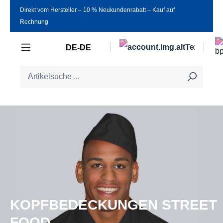
Direkt vom Hersteller ‒ 10 % Neukundenrabatt ‒ Kauf auf
Zum Hauptinhalt springen
Rechnung
DE-DE
KOPFBEDECKUNGEN STREET
FOOD