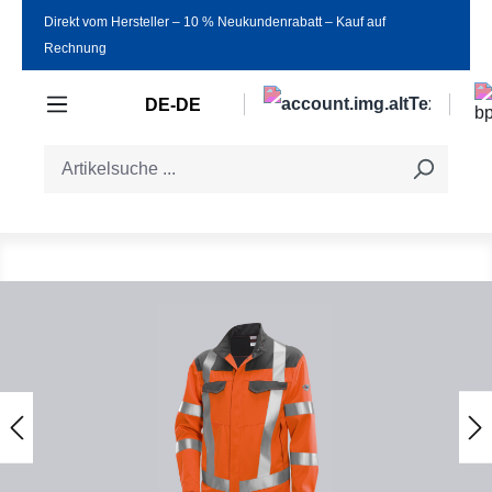
Direkt vom Hersteller ‒ 10 % Neukundenrabatt ‒ Kauf auf
Zum Hauptinhalt springen
Rechnung
DE-DE
Bildergalerie überspringen