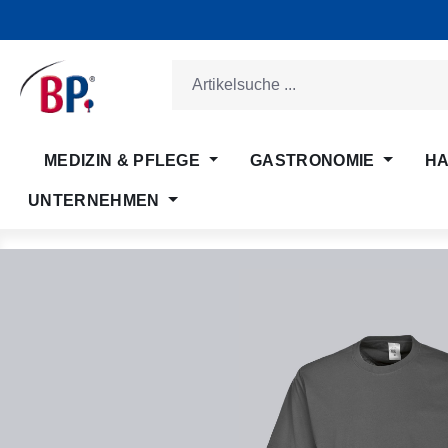
m Hauptinhalt springen
Zur Suche springen
Zur Hauptnavigation springen
MEDIZIN & PFLEGE
GASTRONOMIE
HA
UNTERNEHMEN
Bildergalerie überspringen