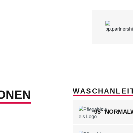
WASCHANLEI
ONEN
95° NORMA