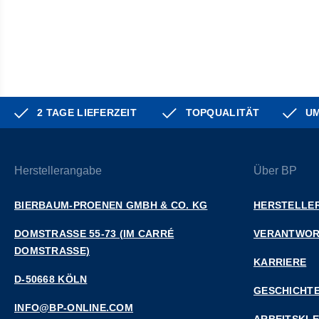
2 TAGE LIEFERZEIT
TOPQUALITÄT
UM
Herstellerangabe
Über BP
BIERBAUM-PROENEN GMBH & CO. KG
HERSTELLER
DOMSTRASSE 55-73 (IM CARRÉ D
VERANTWO
OMSTRASSE)
KARRIERE
D-50668 KÖLN
GESCHICHT
INFO@BP-ONLINE.COM