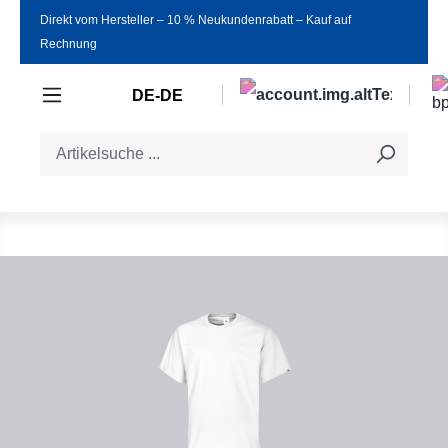
Direkt vom Hersteller ‒ 10 % Neukundenrabatt ‒ Kauf auf
Zum Hauptinhalt springen
Rechnung
DE-DE
Bildergalerie überspringen