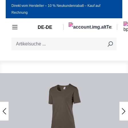
Direkt vom Hersteller ‒ 10 % Neukundenrabatt ‒ Kauf auf
Zum Hauptinhalt springen
Rechnung
DE-DE
Bildergalerie überspringen