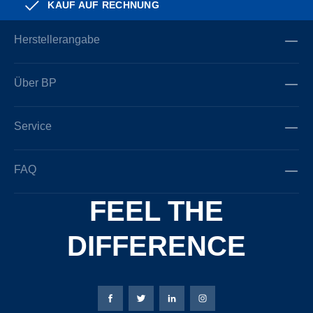
KAUF AUF RECHNUNG
Herstellerangabe
Über BP
Service
FAQ
FEEL THE
DIFFERENCE
Bierbaum-Proenen Facebook-Seite
Bierbaum-Proenen Twitter Seite
Bierbaum-Proenen LinkedIn 
Bierbaum-Proenen Ins