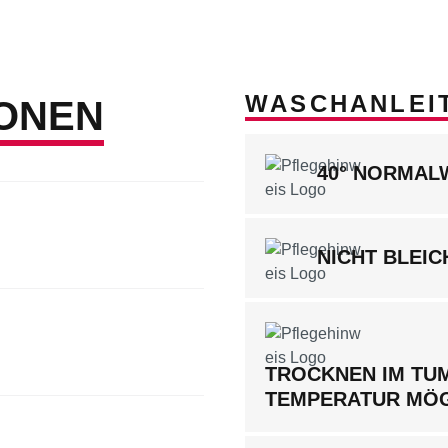
WASCHANLEI
ONEN
40° NORMA
NICHT BLEIC
TROCKNEN IM TUM
TEMPERATUR MÖ