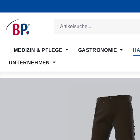
m Hauptinhalt springen
Zur Suche springen
Zur Hauptnavigation springen
MEDIZIN & PFLEGE
GASTRONOMIE
HA
UNTERNEHMEN
Bildergalerie überspringen