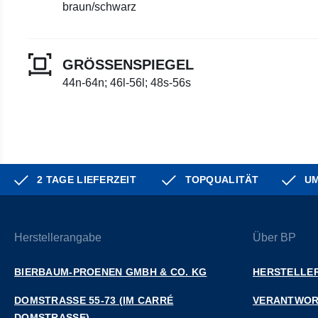
braun/schwarz
GRÖSSENSPIEGEL
44n-64n; 46l-56l; 48s-56s
2 TAGE LIEFERZEIT
TOPQUALITÄT
UM
Herstellerangabe
Über BP
BIERBAUM-PROENEN GMBH & CO. KG
HERSTELLER
DOMSTRASSE 55-73 (IM CARRÉ D
VERANTWO
OMSTRASSE)