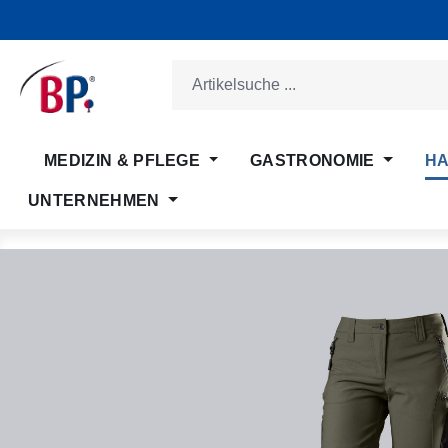
m Hauptinhalt springen
Zur Suche springen
Zur Hauptnavigation springen
MEDIZIN & PFLEGE
GASTRONOMIE
HA
UNTERNEHMEN
Bildergalerie überspringen