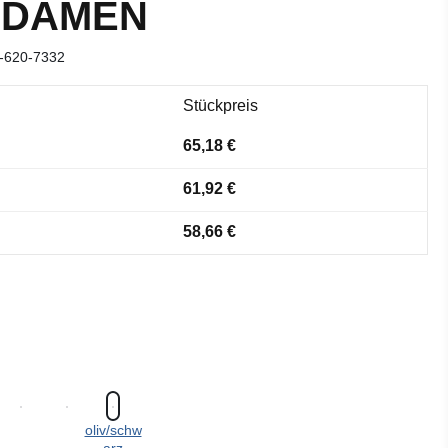
 DAMEN
-620-7332
Stückpreis
65,18 €
61,92 €
58,66 €
oliv/schw
arz