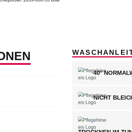
WASCHANLEI
ONEN
40° NORMA
NICHT BLEIC
TROCKNEN IM TUM