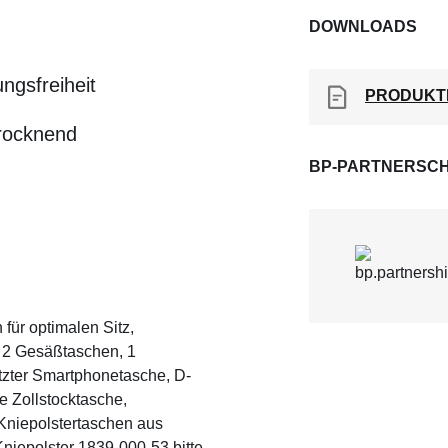
DOWNLOADS
ngsfreiheit
PRODUKT
trocknend
BP-PARTNERSCH
ür optimalen Sitz,
, 2 Gesäßtaschen, 1
zter Smartphonetasche, D-
e Zollstocktasche,
Kniepolstertaschen aus
niepolster 1839-000-53 bitte