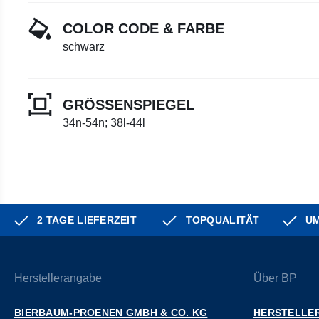
COLOR CODE & FARBE
schwarz
GRÖSSENSPIEGEL
34n-54n; 38l-44l
2 TAGE LIEFERZEIT
TOPQUALITÄT
UM
Herstellerangabe
Über BP
BIERBAUM-PROENEN GMBH & CO. KG
HERSTELLER