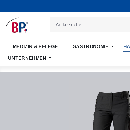
m Hauptinhalt springen
Zur Suche springen
Zur Hauptnavigation springen
MEDIZIN & PFLEGE
GASTRONOMIE
HA
UNTERNEHMEN
Bildergalerie überspringen