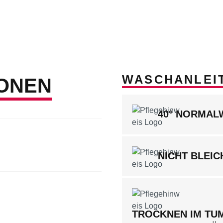
WASCHANLEI
ONEN
40° NORMA
NICHT BLEIC
TROCKNEN IM TUM