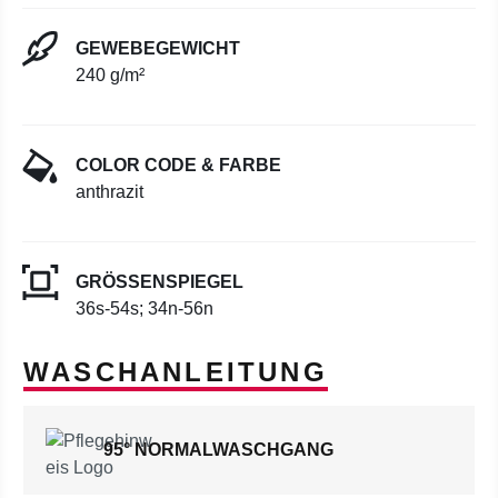
GEWEBEGEWICHT
240 g/m²
COLOR CODE & FARBE
anthrazit
GRÖSSENSPIEGEL
36s-54s; 34n-56n
WASCHANLEITUNG
95° NORMALWASCHGANG