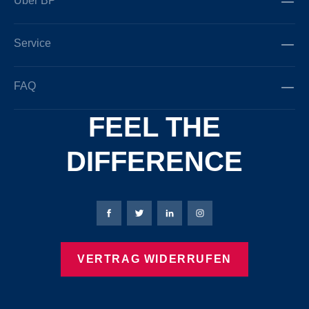
Über BP
Service
FAQ
FEEL THE
DIFFERENCE
Bierbaum-Proenen Facebook-Seite
Bierbaum-Proenen Twitter Seite
Bierbaum-Proenen LinkedIn 
Bierbaum-Proenen Ins
VERTRAG WIDERRUFEN