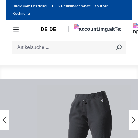
Direkt vom Hersteller ‒ 10 % Neukundenrabatt ‒ Kauf auf
Zum Hauptinhalt springen
Rechnung
DE-DE
Bildergalerie überspringen