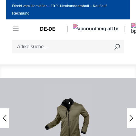
Direkt vom Hersteller ‒ 10 % Neukundenrabatt ‒ Kauf auf
Zum Hauptinhalt springen
Rechnung
DE-DE
Bildergalerie überspringen