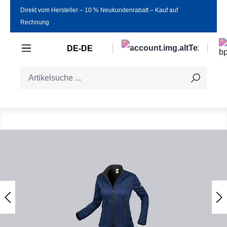
Direkt vom Hersteller ‒ 10 % Neukundenrabatt ‒ Kauf auf
Zum Hauptinhalt springen
Rechnung
DE-DE
Bildergalerie überspringen