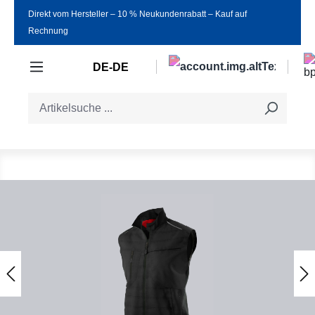
Direkt vom Hersteller ‒ 10 % Neukundenrabatt ‒ Kauf auf
Zum Hauptinhalt springen
Rechnung
DE-DE
Bildergalerie überspringen