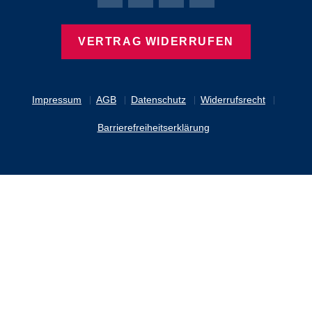
Bierbaum-Proenen Facebook-Seite
Bierbaum-Proenen Twitter Seite
Bierbaum-Proenen LinkedIn 
Bierbaum-Proenen Ins
VERTRAG WIDERRUFEN
Impressum
AGB
Datenschutz
Widerrufsrecht
Barrierefreiheitserklärung