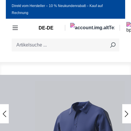
Direkt vom Hersteller ‒ 10 % Neukundenrabatt ‒ Kauf auf
Zum Hauptinhalt springen
Rechnung
DE-DE
Bildergalerie überspringen