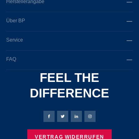
Herstellerangabe
Über BP
Service
FAQ
FEEL THE
DIFFERENCE
Bierbaum-Proenen Facebook-Seite
Bierbaum-Proenen Twitter Seite
Bierbaum-Proenen LinkedIn 
Bierbaum-Proenen Ins
VERTRAG WIDERRUFEN