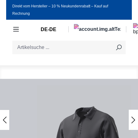
Direkt vom Hersteller ‒ 10 % Neukundenrabatt ‒ Kauf auf
Zum Hauptinhalt springen
Rechnung
DE-DE
Bildergalerie überspringen