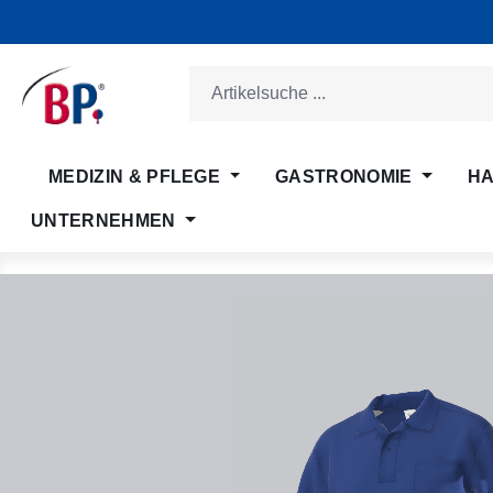
m Hauptinhalt springen
Zur Suche springen
Zur Hauptnavigation springen
MEDIZIN & PFLEGE
GASTRONOMIE
HA
UNTERNEHMEN
Bildergalerie überspringen