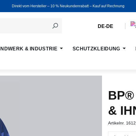
Direkt vom Hersteller ‒ 10 % Neukundenrabatt ‒ Kauf auf Rechnung
DE-DE
NDWERK & INDUSTRIE
SCHUTZKLEIDUNG
BP®
& IH
Artikelnr.
1612