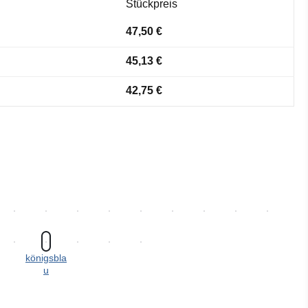
Stückpreis
47,50 €
45,13 €
42,75 €
königsbla
u