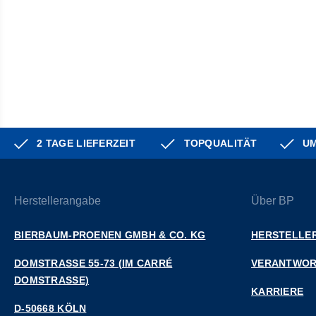
2 TAGE LIEFERZEIT
TOPQUALITÄT
UM
Herstellerangabe
Über BP
BIERBAUM-PROENEN GMBH & CO. KG
HERSTELLER
DOMSTRASSE 55-73 (IM CARRÉ D
VERANTWO
OMSTRASSE)
KARRIERE
D-50668 KÖLN