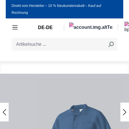
Direkt vom Hersteller ‒ 10 % Neukundenrabatt ‒ Kauf auf
Zum Hauptinhalt springen
Rechnung
DE-DE
Bildergalerie überspringen