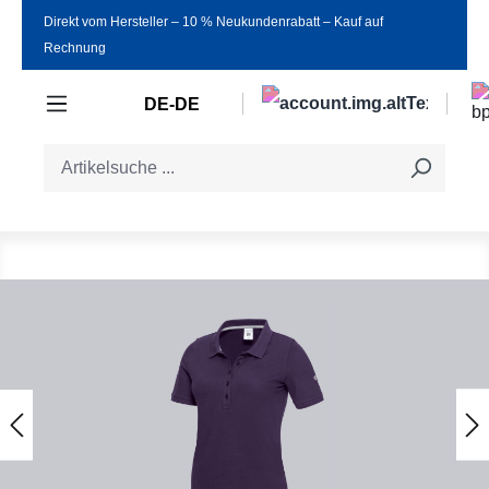
Direkt vom Hersteller ‒ 10 % Neukundenrabatt ‒ Kauf auf
Zum Hauptinhalt springen
Rechnung
DE-DE
Bildergalerie überspringen