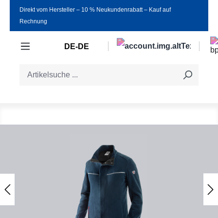
Direkt vom Hersteller ‒ 10 % Neukundenrabatt ‒ Kauf auf
Zum Hauptinhalt springen
Rechnung
DE-DE
Bildergalerie überspringen